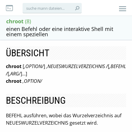
chroot
(8)
einen Befehl oder eine interaktive Shell mit
einem speziellen
ÜBERSICHT
chroot
[
,OPTION/
]
,NEUESWURZELVERZEICHNIS /
[
,BEFEHL
/
[
,ARG/
]…]
chroot
,OPTION/
BESCHREIBUNG
BEFEHL ausführen, wobei das Wurzelverzeichnis auf
NEUESWURZELVERZEICHNIS gesetzt wird.