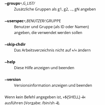
--groups
=
,G_LIST/
Zusätzliche Gruppen als g1, g2, …, gN angeben
--userspec
=
,BENUTZER/
:GRUPPE
Benutzer und Gruppe (als ID oder Namen)
angeben, die verwendet werden sollen
--skip-chdir
Das Arbeitsverzeichnis nicht auf »/« ändern
--help
Diese Hilfe anzeigen und beenden
--version
Versionsinformation anzeigen und beenden
Wenn kein Befehl angegeben ist, »${SHELL}
-i
«
ausführen (Vorgabe: /bin/sh
-i
).