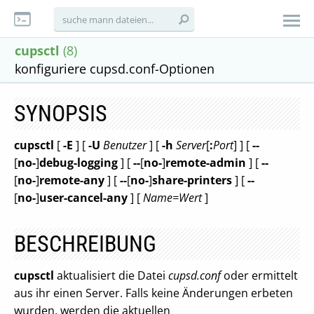
cupsctl
(8)
konfiguriere cupsd.conf-Optionen
SYNOPSIS
cupsctl
[
-E
] [
-U
Benutzer
] [
-h
Server
[
:
Port
] ] [
--
[
no-
]
debug-logging
] [
--
[
no-
]
remote-admin
] [
--
[
no-
]
remote-any
] [
--
[
no-
]
share-printers
] [
--
[
no-
]
user-cancel-any
] [
Name=Wert
]
BESCHREIBUNG
cupsctl
aktualisiert die Datei
cupsd.conf
oder ermittelt
aus ihr einen Server. Falls keine Änderungen erbeten
wurden, werden die aktuellen