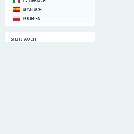
ITALIENISCH
SPANISCH
POLIEREN
SIEHE AUCH
dpkg
(1)
apt-get
(8)
sources.list
(5)
deb
(5)
LAST GESUCHT
SWFMovie_startSound
(3)
pt-variable-advisor
(1)
g_vanhove
(1)
SoInteraction
(3)
kubectl cluster-info
(1)
virt-tar-out
(1)