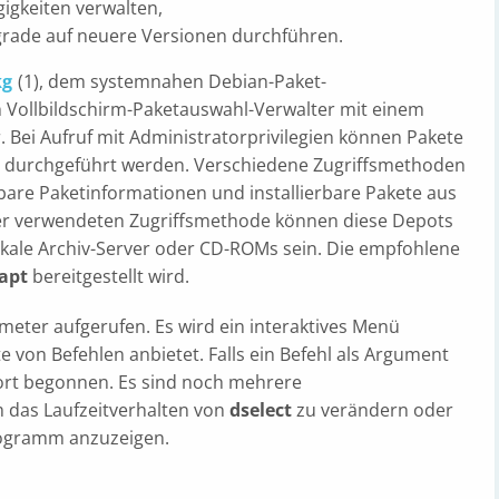
igkeiten verwalten,
pgrade auf neuere Versionen durchführen.
kg
(1), dem systemnahen Debian-Paket-
 Vollbildschirm-Paketauswahl-Verwalter mit einem
. Bei Aufruf mit Administratorprivilegien können Pakete
es durchgeführt werden. Verschiedene Zugriffsmethoden
are Paketinformationen und installierbare Pakete aus
er verwendeten Zugriffsmethode können diese Depots
 lokale Archiv-Server oder CD-ROMs sein. Die empfohlene
apt
bereitgestellt wird.
eter aufgerufen. Es wird ein interaktives Menü
e von Befehlen anbietet. Falls ein Befehl als Argument
fort begonnen. Es sind noch mehrere
 das Laufzeitverhalten von
dselect
zu verändern oder
rogramm anzuzeigen.