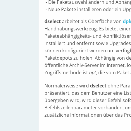
- Die Paketauswahl ändern und Abhäng
- Neue Pakete installieren oder ein U
dselect
arbeitet als Oberfläche von
dp
Handhabungswerkzeug. Es bietet einen
Paketeabhängigkeits- und -konfliktlöser
installiert und entfernt sowie Upgrad
können konfiguriert werden um verfügb
Paketdepots zu holen. Abhängig von d
öffentliche Archiv-Server im Internet,
Zugriffsmethode ist
apt
, die vom Paket
Normalerweise wird
dselect
ohne Param
präsentiert, das dem Benutzer eine List
übergeben wird, wird dieser Befehl so
Befehlszeilenparameter vorhanden, um
zusätzliche Informationen über das P