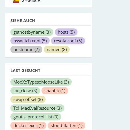
SPANISCH
SIEHE AUCH
gethostbyname
(3)
hosts
(5)
nsswitch.conf
(5)
resolv.conf
(5)
hostname
(7)
named
(8)
LAST GESUCHT
MooX::Types::MooseLike
(3)
tar_close
(3)
snaphu
(1)
swap-offset
(8)
Tcl_MacEvalResource
(3)
gnutls_protocol_list
(3)
docker-exec
(1)
sfood-flatten
(1)