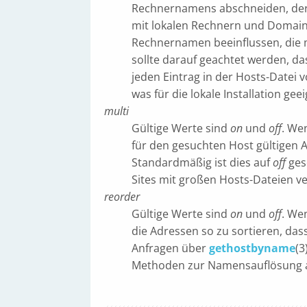
Rechnernamens abschneiden, der m
mit lokalen Rechnern und Domain
Rechnernamen beeinflussen, die m
sollte darauf geachtet werden, da
jeden Eintrag in der Hosts-Datei vo
was für die lokale Installation geeig
multi
Gültige Werte sind
on
und
off
. We
für den gesuchten Host gültigen
Standardmäßig ist dies auf
off
gese
Sites mit großen Hosts-Dateien v
reorder
Gültige Werte sind
on
und
off
. We
die Adressen so zu sortieren, dass
Anfragen über
gethostbyname
(3
Methoden zur Namensauflösung a