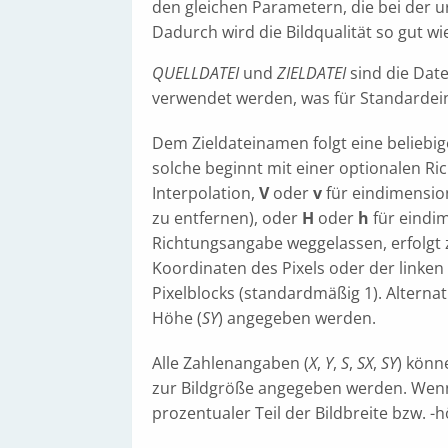
den gleichen Parametern, die bei der 
Dadurch wird die Bildqualität so gut wi
QUELLDATEI
und
ZIELDATEI
sind die Date
verwendet werden, was für Standardein
Dem Zieldateinamen folgt eine beliebige
solche beginnt mit einer optionalen R
Interpolation,
V
oder
v
für eindimension
zu entfernen), oder
H
oder
h
für eindim
Richtungsangabe weggelassen, erfolgt 
Koordinaten des Pixels oder der linken
Pixelblocks (standardmäßig 1). Alternat
Höhe (
SY
) angegeben werden.
Alle Zahlenangaben (
X
,
Y
,
S
,
SX
,
SY
) könn
zur Bildgröße angegeben werden. Wenn 
prozentualer Teil der Bildbreite bzw. -