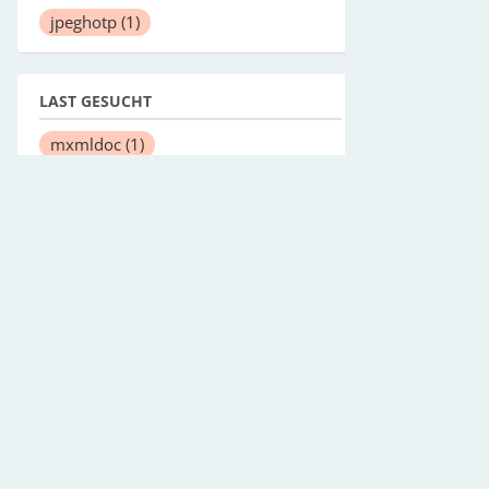
jpeghotp
(1)
LAST GESUCHT
mxmldoc
(1)
ggiGetDisplayFrame
(3)
Date::Manip::TZ::ansyow00
(3)
Date::Manip::Offset::off096
(3)
clusvcadm
(8)
userdel
(8)
Date::Manip::TZ::amatik00
(3)
undertaker-kconfigdump
(1)
guilt-rebase
(1)
QWhatsThis
(3)
clEnqueueCopyBuffer
(3)