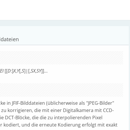
lddateien
EI
[[
D
:]
X
,
Y
[,
S
]|[,
SX
,
SY
]]...
cke in JFIF-Bilddateien (üblicherweise als "JPEG-Bilder"
r zu korrigieren, die mit einer Digitalkamera mit CCD-
DCT-Blöcke, die die zu interpolierenden Pixel
 kodiert, und die erneute Kodierung erfolgt mit exakt