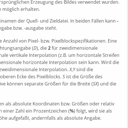
ursprünglichen Erzeugung des Bildes verwendet wurden.
e möglich erhalten.
inamen der Quell- und Zieldatei. In beiden Fällen kann
-
gabe bzw. -ausgabe steht.
 Anzahl von Pixel- bzw. Pixelblockspezifikationen. Eine
ichtungsangabe (
D
), die
2
für zweidimensionale
ale vertikale Interpolation (z.B. um horizontale Streifen
ensionale horizontale Interpolation sein kann. Wird die
zweidimensionale Interpolation.
X
,
Y
sind die
 oberen Ecke des Pixelblocks.
S
ist die Größe des
ive können separate Größen für die Breite (
SX
) und die
en als absolute Koordinaten bzw. Größen oder relativ
einer Zahl ein Prozentzeichen (
%
) folgt, wird sie als
höhe aufgefaßt, andernfalls als absolute Angabe.