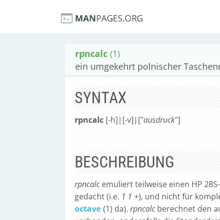
rpncalc
(1)
ein umgekehrt polnischer Taschen
SYNTAX
rpncalc
[-h]|[-v]|["
ausdruck
"]
BESCHREIBUNG
rpncalc
emuliert teilweise einen HP 28S
gedacht (i.e.
1 1 +
), und nicht für komp
octave
(1) da).
rpncalc
berechnet den 