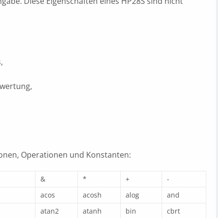
ngabe. Diese Eigenschaften eines HP28S sind nicht
,
swertung,
onen, Operationen und Konstanten:
&
*
+
-
acos
acosh
alog
and
atan2
atanh
bin
cbrt