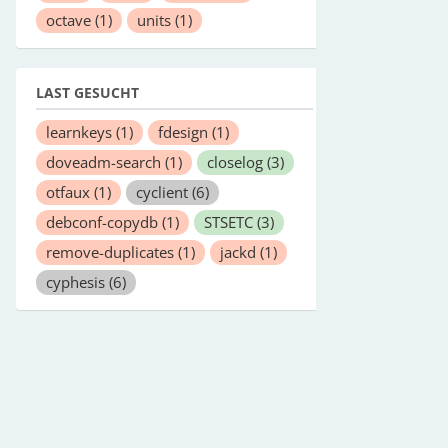
octave
(1)
units
(1)
LAST GESUCHT
learnkeys
(1)
fdesign
(1)
doveadm-search
(1)
closelog
(3)
otfaux
(1)
cyclient
(6)
debconf-copydb
(1)
STSETC
(3)
remove-duplicates
(1)
jackd
(1)
cyphesis
(6)