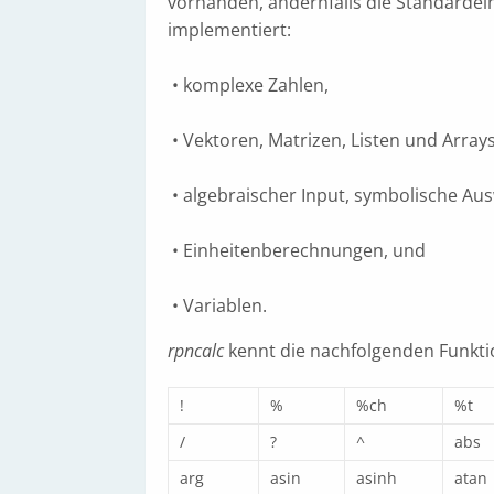
vorhanden, andernfalls die Standardei
implementiert:
• komplexe Zahlen,
• Vektoren, Matrizen, Listen und Arrays
• algebraischer Input, symbolische Au
• Einheitenberechnungen, und
• Variablen.
rpncalc
kennt die nachfolgenden Funkti
!
%
%ch
%t
/
?
^
abs
arg
asin
asinh
atan