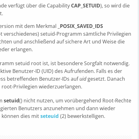
de verfügt über die Capability
CAP_SETUID
), so wird die
t.
-Version mit dem Merkmal
_POSIX_SAVED_IDS
ot verschiedenes) setuid-Programm sämtliche Privilegien
ichten und anschließend auf sichere Art und Weise die
eder erlangen.
amm setuid root ist, ist besondere Sorgfalt notwendig.
ektive Benutzer-ID (UID) des Aufrufenden. Falls es der
ess betreffenden Benutzer-IDs auf
uid
gesetzt. Danach
 root-Privilegien wiederzuerlangen.
mm
setuid
() nicht nutzen, um vorübergehend Root-Rechte
ilegierten Benutzers anzunehmen und dann wieder
ie können dies mit
seteuid
(2) bewerkstelligen.