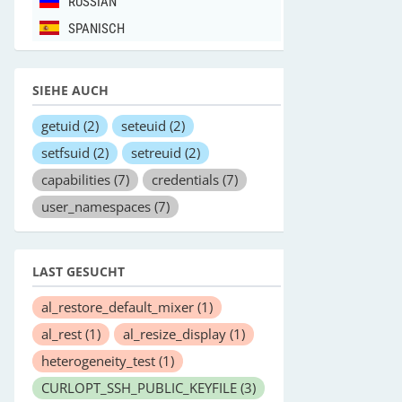
RUSSIAN
SPANISCH
SIEHE AUCH
getuid
(2)
seteuid
(2)
setfsuid
(2)
setreuid
(2)
capabilities
(7)
credentials
(7)
user_namespaces
(7)
LAST GESUCHT
al_restore_default_mixer
(1)
al_rest
(1)
al_resize_display
(1)
heterogeneity_test
(1)
CURLOPT_SSH_PUBLIC_KEYFILE
(3)