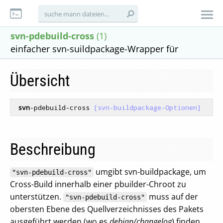
svn-pdebuild-cross
(1)
einfacher svn-suildpackage-Wrapper für
Übersicht
svn
-pdebuild-cross
 [svn-buildpackage-Optionen]
Beschreibung
umgibt svn-buildpackage, um
"svn-pdebuild-cross"
Cross-Build innerhalb einer pbuilder-Chroot zu
unterstützen.
muss auf der
"svn-pdebuild-cross"
obersten Ebene des Quellverzeichnisses des Pakets
ausgeführt werden (wo es
debian/changelog
) finden