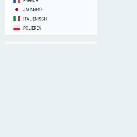
FRENCH
JAPANESE
ITALIENISCH
POLIEREN
SIEHE AUCH
chfn
(1)
chsh
(1)
passwd
(1)
crypt
(3)
gpasswd
(8)
groupadd
(8)
groupdel
(8)
groupmod
(8)
login.defs
(5)
subgid
(5)
subuid
(5)
useradd
(8)
userdel
(8)
LAST GESUCHT