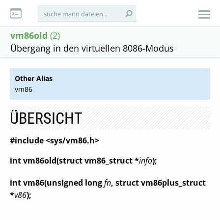
vm86old
(2)
Übergang in den virtuellen 8086-Modus
Other Alias
vm86
ÜBERSICHT
#include <sys/vm86.h>
int vm86old(struct vm86_struct *
info
);
int vm86(unsigned long
fn
, struct vm86plus_struct
*
v86
);