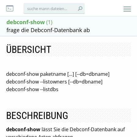
debconf-show
(1)
frage die Debconf-Datenbank ab
ÜBERSICHT
debconf-show paketname [...] [--db=dbname]
debconf-show --listowners [--db=dbname]
debconf-show --listdbs
BESCHREIBUNG
debconf-show
lässt Sie die Debconf-Datenbank auf