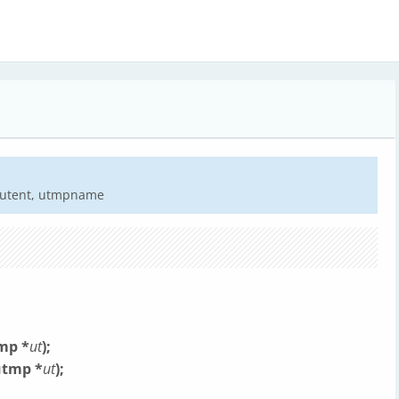
endutent, utmpname
tmp *
ut
);
utmp *
ut
);