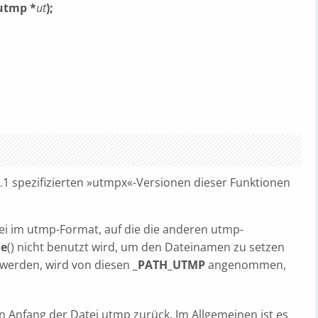
 utmp *
ut
);
X.1 spezifizierten »utmpx«-Versionen dieser Funktionen
ei im utmp-Format, auf die die anderen utmp-
e
() nicht benutzt wird, um den Dateinamen zu setzen
 werden, wird von diesen
_PATH_UTMP
angenommen,
en Anfang der Datei utmp zurück. Im Allgemeinen ist es