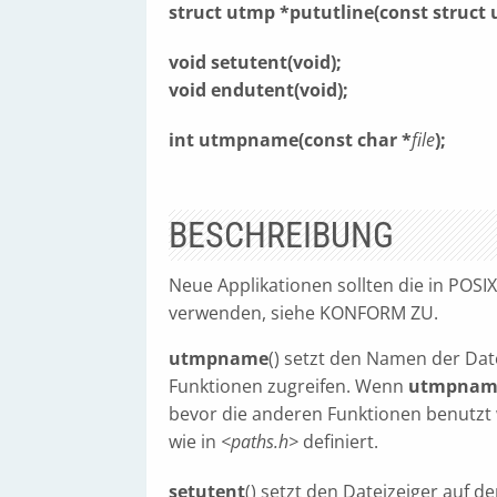
struct utmp *pututline(const struct
void setutent(void);
void endutent(void);
int utmpname(const char *
file
);
BESCHREIBUNG
Neue Applikationen sollten die in POSI
verwenden, siehe KONFORM ZU.
utmpname
() setzt den Namen der Dat
Funktionen zugreifen. Wenn
utmpnam
bevor die anderen Funktionen benutzt
wie in
<paths.h>
definiert.
setutent
() setzt den Dateizeiger auf d