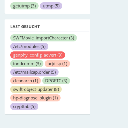
getutmp
(3)
utmp
(5)
LAST GESUCHT
SWFMovie_importCharacter
(3)
/etc/modules
(5)
genphy_config_advert
(9)
inndcomm
(3)
arjdisp
(1)
/etc/mailcap.order
(5)
cleanarch
(1)
DPGETC
(3)
swift-object-updater
(8)
hp-diagnose_plugin
(1)
crypttab
(5)